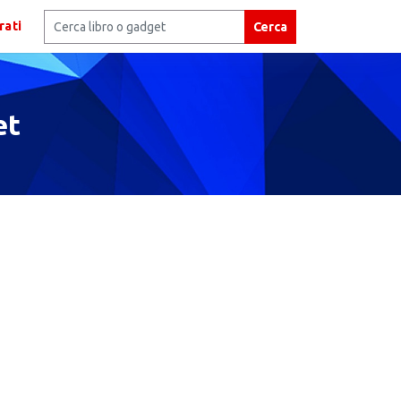
rati
Cerca
et