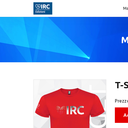
Ma
M
T-
Prezz
A