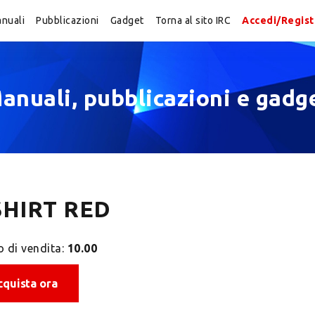
nuali
Pubblicazioni
Gadget
Torna al sito IRC
Accedi/Regist
anuali, pubblicazioni e gadg
SHIRT RED
o di vendita:
10.00
cquista ora