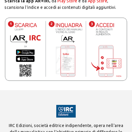
S
carica la app AR+IRC
da
Play Store
e da
App Store
,
scansiona l’indice e accedi ai contenuti digitali aggiuntivi.
IRC Edizioni, società editrice indipendente, opera nell'area
della manualistica con l'obiettivo primario di diffondere le